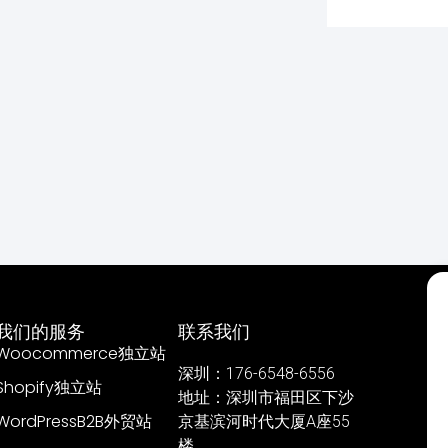
我们的服务
联系我们
Woocommerce独立站
深圳：176-6548-6556
Shopify独立站
地址：深圳市福田区下沙
WordPressB2B外贸站
京基滨河时代大厦A座55
楼