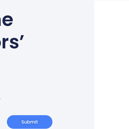
ne
rs’
.
Submit