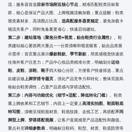
流；服务器首选
目标市场附近核心节点
，精准匹配鞋类目标客
群，核心是保证产品大图、上脚视频流畅加载；重点提醒：鞋类
视觉素材多、高清图占比高，
选高配服务器更稳定
，避免加载卡
顿流失客户，同时免备案更省心，快速启动建站。
第二步：建站落地（聚焦分类+视觉，贴合鞋类行业属性）
。鞋
类建站核心要抓两大重点——分类清晰和视觉吸客，贴合品类展
示需求：首页重点展示
爆款鞋款、季节新款
，用质感视觉快速抓
住海外客户注意力；产品中心按品类精准分类，明确划分
运动
鞋、皮鞋、凉鞋、靴子
四大核心分区，方便客户快速筛选，重点
款建议做
上脚穿搭专题页
，强化产品竞争力和转化；整体页面风
格贴合鞋类调性，凸显产品质感与穿搭适配性。
第三步：内容与功能优化（细节+适配，降低转化门槛）
。鞋类
重上脚效果和工艺细节，内容上一定要上
高清实拍图、鞋面鞋底
特写图
，清晰呈现鞋面材质、鞋底纹路、走线工艺，再搭配
不同
脚型上脚、穿搭搭配视频
，让客户直观感受产品适配性和颜值。
重点补充
详细参数表
，明确标注鞋码、鞋型、材质、鞋底防滑等