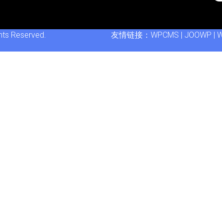
ghts Reserved.
友情链接：
WPCMS
|
JOOWP
|