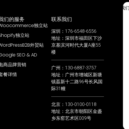
开设店铺
套餐详情
案例
文档
关于我
我们的服务
联系我们
Woocommerce独立站
深圳：176-6548-6556
Shopify独立站
地址：深圳市福田区下沙
WordPressB2B外贸站
京基滨河时代大厦A座55
楼
Google SEO & AD
电商品牌营销
广州：130-6887-3757
套餐详情
地址：广州市增城区新塘
镇荔新十二路96号长风国
际31幢
北京：130-0100-0118
地址：北京市朝阳区金盏
乡东窑艺术区009号